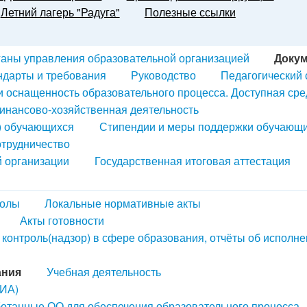
Летний лагерь "Радуга"
Полезные ссылки
ганы управления образовательной организацией
Доку
ндарты и требования
Руководство
Педагогический 
и оснащенность образовательного процесса. Доступная сре
инансово-хозяйственная деятельность
) обучающихся
Стипендии и меры поддержки обучающ
трудничество
й организации
Государственная итоговая аттестация
колы
Локальные нормативные акты
Акты готовности
контроль(надзор) в сфере образования, отчёты об исполн
ания
Учебная деятельность
ГИА)
ботанные ОО для обеспечения образовательного процесса