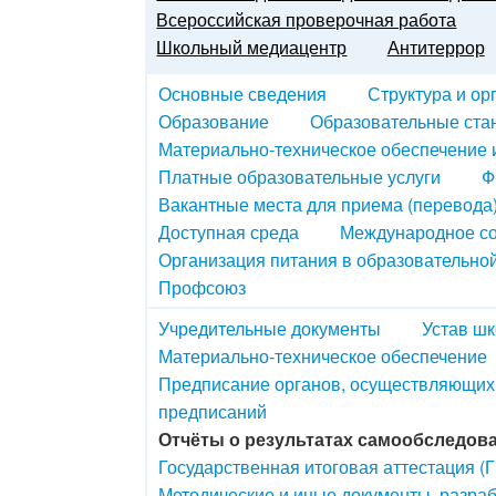
Всероссийская проверочная работа
Школьный медиацентр
Антитеррор
Основные сведения
Структура и ор
Образование
Образовательные ста
Материально-техническое обеспечение 
Платные образовательные услуги
Ф
Вакантные места для приема (перевода
Доступная среда
Международное со
Организация питания в образовательно
Профсоюз
Учредительные документы
Устав ш
Материально-техническое обеспечение
Предписание органов, осуществляющих 
предписаний
Отчёты о результатах самообследов
Государственная итоговая аттестация (
Методические и иные документы, разра