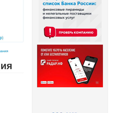
р)
вания
ния