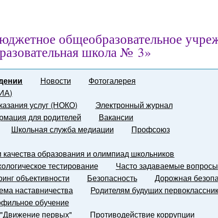
юджетное общеобразовательное учре
разовательная школа № 3»
дении
Новости
Фотогалерея
ГИА)
казания услуг (НОКО)
Электронный журнал
мация для родителей
Вакансии
Школьная служба медиации
Профсоюз
и качества образования и олимпиад школьников
ологическое тестирование
Часто задаваемые вопросы
инг объективности
Безопасность
Дорожная безопа
ема наставничества
Родителям будущих первоклассни
фильное обучение
 "Движение первых"
Противодействие коррупции