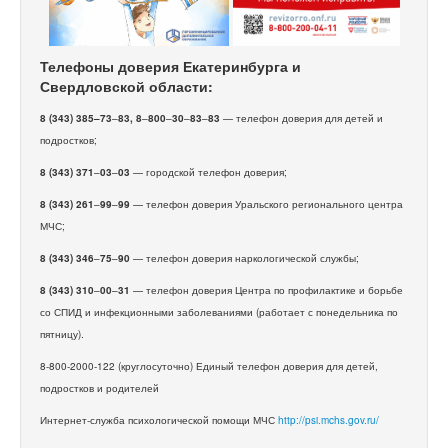
Телефоны доверия Екатеринбурга и
Свердловской области:
8 (343) 385–73
–
83, 8
–
800
–
30
–
83
–
83
— телефон доверия для детей и
подростков;
8 (343) 371
–
03
–
03
— городской телефон доверия;
8 (343) 261
–
99
–
99
— телефон доверия Уральского регионального центра
МЧС;
8 (343) 346
–
75
–
90
— телефон доверия наркологической службы;
8 (343) 310
–
00
–
31
— телефон доверия Центра по профилактике и борьбе
со СПИД и инфекционными заболеваниями (работает с понедельника по
пятницу).
8-800-2000-122 (круглосуточно) Единый телефон доверия для детей,
подростков и родителей
Интернет-служба психологической помощи МЧС
http://psi.mchs.gov.ru/