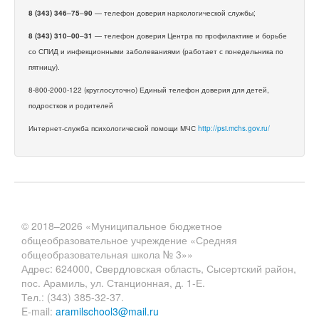
8 (343) 346
–
75
–
90
— телефон доверия наркологической службы;
8 (343) 310
–
00
–
31
— телефон доверия Центра по профилактике и борьбе
со СПИД и инфекционными заболеваниями (работает с понедельника по
пятницу).
8-800-2000-122 (круглосуточно) Единый телефон доверия для детей,
подростков и родителей
Интернет-служба психологической помощи МЧС
http://psi.mchs.gov.ru/
© 2018–2026 «Муниципальное бюджетное
общеобразовательное учреждение «Средняя
общеобразовательная школа № 3»»
Адрес: 624000, Свердловская область, Сысертский район,
пос. Арамиль, ул. Станционная, д. 1-Е.
Тел.: (343) 385-32-37.
E-mail:
aramilschool3@mail.ru