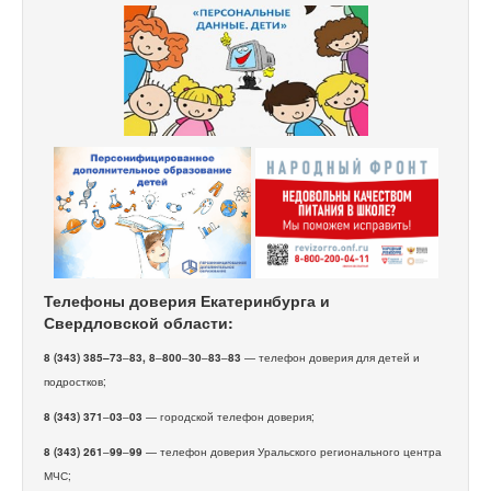
Телефоны доверия Екатеринбурга и
Свердловской области:
8 (343) 385–73
–
83, 8
–
800
–
30
–
83
–
83
— телефон доверия для детей и
подростков;
8 (343) 371
–
03
–
03
— городской телефон доверия;
8 (343) 261
–
99
–
99
— телефон доверия Уральского регионального центра
МЧС;