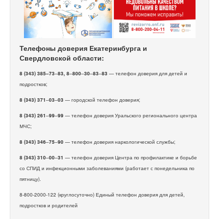
Телефоны доверия Екатеринбурга и
Свердловской области:
8 (343) 385–73
–
83, 8
–
800
–
30
–
83
–
83
— телефон доверия для детей и
подростков;
8 (343) 371
–
03
–
03
— городской телефон доверия;
8 (343) 261
–
99
–
99
— телефон доверия Уральского регионального центра
МЧС;
8 (343) 346
–
75
–
90
— телефон доверия наркологической службы;
8 (343) 310
–
00
–
31
— телефон доверия Центра по профилактике и борьбе
со СПИД и инфекционными заболеваниями (работает с понедельника по
пятницу).
8-800-2000-122 (круглосуточно) Единый телефон доверия для детей,
подростков и родителей