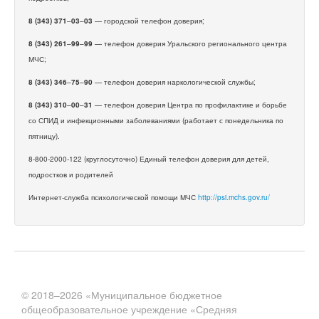
8 (343) 371
–
03
–
03
— городской телефон доверия;
8 (343) 261
–
99
–
99
— телефон доверия Уральского регионального центра
МЧС;
8 (343) 346
–
75
–
90
— телефон доверия наркологической службы;
8 (343) 310
–
00
–
31
— телефон доверия Центра по профилактике и борьбе
со СПИД и инфекционными заболеваниями (работает с понедельника по
пятницу).
8-800-2000-122 (круглосуточно) Единый телефон доверия для детей,
подростков и родителей
Интернет-служба психологической помощи МЧС
http://psi.mchs.gov.ru/
© 2018–2026 «Муниципальное бюджетное
общеобразовательное учреждение «Средняя