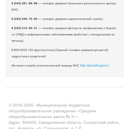
8 (343) 261
–
99
–
99
— телефон доверия Уральского регионального центра
МЧС;
8 (343) 346
–
75
–
90
— телефон доверия наркологической службы;
8 (343) 310
–
00
–
31
— телефон доверия Центра по профилактике и борьбе
со СПИД и инфекционными заболеваниями (работает с понедельника по
пятницу).
8-800-2000-122 (круглосуточно) Единый телефон доверия для детей,
подростков и родителей
Интернет-служба психологической помощи МЧС
http://psi.mchs.gov.ru/
© 2018–2026 «Муниципальное бюджетное
общеобразовательное учреждение «Средняя
общеобразовательная школа № 3»»
Адрес: 624000, Свердловская область, Сысертский район,
пос. Арамиль, ул. Станционная, д. 1-Е.