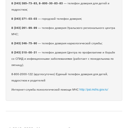
8 (343) 385–73
–
83, 8
–
800
–
30
–
83
–
83
— телефон доверия для детей и
подростков;
8 (343) 371
–
03
–
03
— городской телефон доверия;
8 (343) 261
–
99
–
99
— телефон доверия Уральского регионального центра
МЧС;
8 (343) 346
–
75
–
90
— телефон доверия наркологической службы;
8 (343) 310
–
00
–
31
— телефон доверия Центра по профилактике и борьбе
со СПИД и инфекционными заболеваниями (работает с понедельника по
пятницу).
8-800-2000-122 (круглосуточно) Единый телефон доверия для детей,
подростков и родителей
Интернет-служба психологической помощи МЧС
http://psi.mchs.gov.ru/