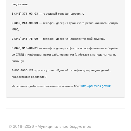
подростков;
8 (343) 371
–
03
–
03
— городской телефон доверия;
8 (343) 261
–
99
–
99
— телефон доверия Уральского регионального центра
МЧС;
8 (343) 346
–
75
–
90
— телефон доверия наркологической службы;
8 (343) 310
–
00
–
31
— телефон доверия Центра по профилактике и борьбе
со СПИД и инфекционными заболеваниями (работает с понедельника по
пятницу).
8-800-2000-122 (круглосуточно) Единый телефон доверия для детей,
подростков и родителей
Интернет-служба психологической помощи МЧС
http://psi.mchs.gov.ru/
© 2018–2026 «Муниципальное бюджетное