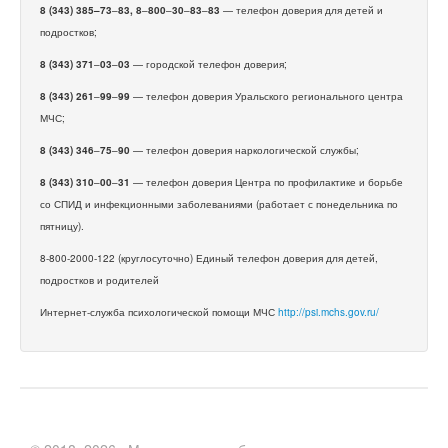
8 (343) 385–73
–
83, 8
–
800
–
30
–
83
–
83
— телефон доверия для детей и
подростков;
8 (343) 371
–
03
–
03
— городской телефон доверия;
8 (343) 261
–
99
–
99
— телефон доверия Уральского регионального центра
МЧС;
8 (343) 346
–
75
–
90
— телефон доверия наркологической службы;
8 (343) 310
–
00
–
31
— телефон доверия Центра по профилактике и борьбе
со СПИД и инфекционными заболеваниями (работает с понедельника по
пятницу).
8-800-2000-122 (круглосуточно) Единый телефон доверия для детей,
подростков и родителей
Интернет-служба психологической помощи МЧС
http://psi.mchs.gov.ru/