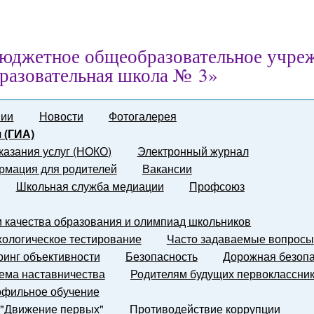
юджетное общеобразовательное учре
разовательная школа № 3»
нии
Новости
Фотогалерея
 (ГИА)
казания услуг (НОКО)
Электронный журнал
мация для родителей
Вакансии
Школьная служба медиации
Профсоюз
и качества образования и олимпиад школьников
ологическое тестирование
Часто задаваемые вопросы
инг объективности
Безопасность
Дорожная безопа
ема наставничества
Родителям будущих первоклассни
фильное обучение
 "Движение первых"
Противодействие коррупции