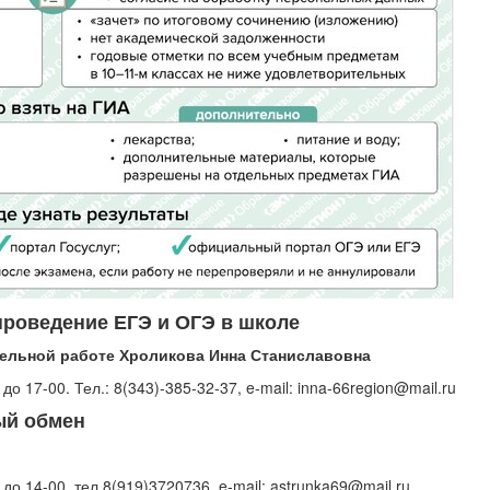
проведение ЕГЭ и ОГЭ в школе
тельной работе Хроликова Инна Станиславовна
 17-00. Тел.: 8(343)-385-32-37, e-mail: inna-66region@mail.ru
ый обмен
о 14-00, тел.8(919)3720736, e-mail: astrunka69@mail.ru