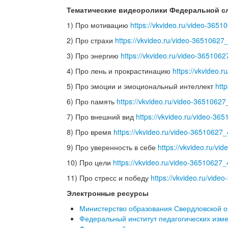
Тематические видеоролики
Федеральной сл
1) Про мотивацию
https://vkvideo.ru/video-36
2) Про страхи
https://vkvideo.ru/video-3651062
3) Про энергию
https://vkvideo.ru/video-36510
4) Про лень и прокрастинацию
https://vkvideo
5) Про эмоции и эмоциональный интеллект
htt
6) Про память
https://vkvideo.ru/video-365106
7) Про внешний вид
https://vkvideo.ru/video-3
8) Про время
https://vkvideo.ru/video-3651062
9) Про уверенность в себе
https://vkvideo.ru/v
10) Про цели
https://vkvideo.ru/video-3651062
11) Про стресс и победу
https://vkvideo.ru/vid
Электронные ресурсы
Министерство образования Свердловской о
Федеральный институт педагогических изм