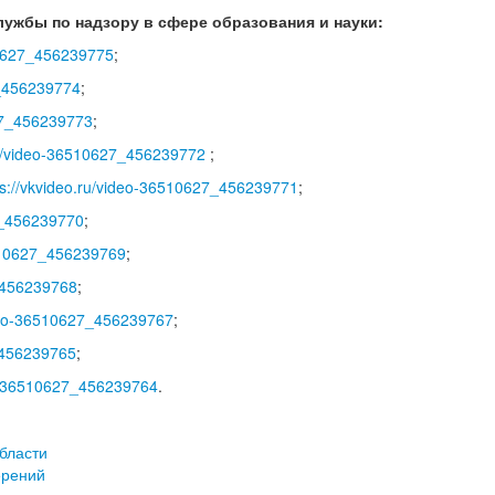
ужбы по надзору в сфере образования и науки:
510627_456239775
;
7_456239774
;
627_456239773
;
.ru/video-36510627_456239772
;
ps://vkvideo.ru/video-36510627_456239771
;
27_456239770
;
6510627_456239769
;
7_456239768
;
ideo-36510627_456239767
;
7_456239765
;
eo-36510627_456239764
.
бласти
ерений