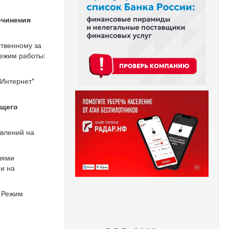
очинения
ственному за
Режим работы:
"Интернет"
бщего
влений на
лями
и на
. Режим