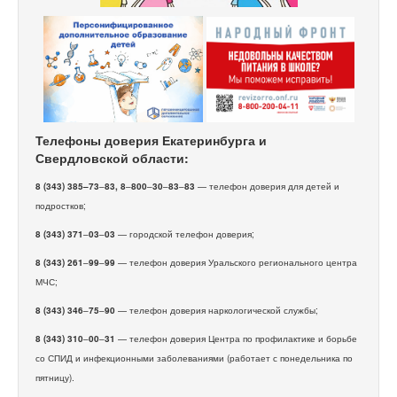
Телефоны доверия Екатеринбурга и
Свердловской области:
8 (343) 385–73
–
83, 8
–
800
–
30
–
83
–
83
— телефон доверия для детей и
подростков;
8 (343) 371
–
03
–
03
— городской телефон доверия;
8 (343) 261
–
99
–
99
— телефон доверия Уральского регионального центра
МЧС;
8 (343) 346
–
75
–
90
— телефон доверия наркологической службы;
8 (343) 310
–
00
–
31
— телефон доверия Центра по профилактике и борьбе
со СПИД и инфекционными заболеваниями (работает с понедельника по
пятницу).