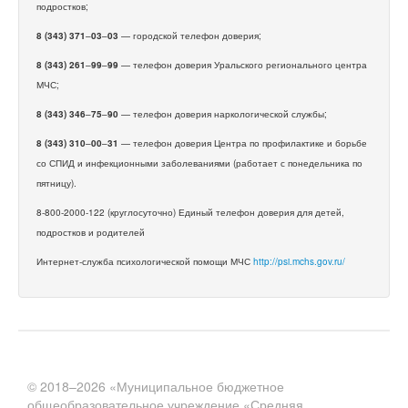
подростков;
8 (343) 371
–
03
–
03
— городской телефон доверия;
8 (343) 261
–
99
–
99
— телефон доверия Уральского регионального центра
МЧС;
8 (343) 346
–
75
–
90
— телефон доверия наркологической службы;
8 (343) 310
–
00
–
31
— телефон доверия Центра по профилактике и борьбе
со СПИД и инфекционными заболеваниями (работает с понедельника по
пятницу).
8-800-2000-122 (круглосуточно) Единый телефон доверия для детей,
подростков и родителей
Интернет-служба психологической помощи МЧС
http://psi.mchs.gov.ru/
© 2018–2026 «Муниципальное бюджетное
общеобразовательное учреждение «Средняя