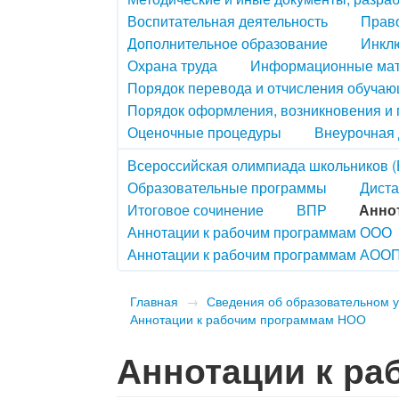
Воспитательная деятельность
Право
Дополнительное образование
Инкл
Охрана труда
Информационные ма
Порядок перевода и отчисления обуча
Порядок оформления, возникновения и
Оценочные процедуры
Внеурочная 
Всероссийская олимпиада школьников 
Образовательные программы
Диста
Итоговое сочинение
ВПР
Анно
Аннотации к рабочим программам ООО
Аннотации к рабочим программам АОО
Главная
→
Сведения об образовательном 
Аннотации к рабочим программам НОО
Аннотации к р