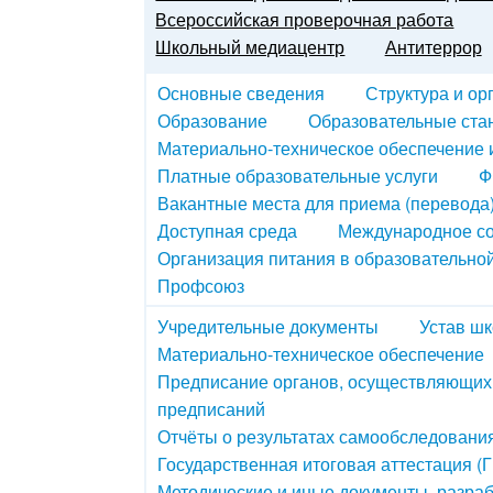
Всероссийская проверочная работа
Школьный медиацентр
Антитеррор
Основные сведения
Структура и ор
Образование
Образовательные ста
Материально-техническое обеспечение 
Платные образовательные услуги
Ф
Вакантные места для приема (перевода
Доступная среда
Международное со
Организация питания в образовательно
Профсоюз
Учредительные документы
Устав ш
Материально-техническое обеспечение
Предписание органов, осуществляющих 
предписаний
Отчёты о результатах самообследовани
Государственная итоговая аттестация (
Методические и иные документы, разра