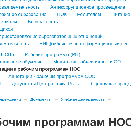
вая деятельность
Антикоррупционное просвещение
юзивное образование
НОК
Родителям
Питание
териалы
Безопасность
ющихся
 приостановления образовательных отношений
деятельность
БИЦ(библиотечно-информационный цент
(ВсОШ)
Рабочие программы (РП)
нционное обучение
Мониторинг объективности ОО
тации к рабочим программам НОО
Аннотации к рабочим программам СОО
П
Документы Центра Точка Роста
Оценочные проце
учреждении
→
Документы
→
Учебная деятельность
→
абочим программам НО