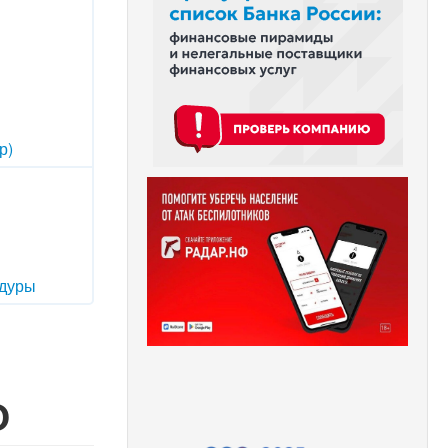
р)
дуры
О