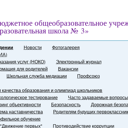
юджетное общеобразовательное учре
разовательная школа № 3»
дении
Новости
Фотогалерея
ГИА)
казания услуг (НОКО)
Электронный журнал
мация для родителей
Вакансии
Школьная служба медиации
Профсоюз
и качества образования и олимпиад школьников
ологическое тестирование
Часто задаваемые вопросы
инг объективности
Безопасность
Дорожная безопа
ема наставничества
Родителям будущих первоклассни
фильное обучение
 "Движение первых"
Противодействие коррупции