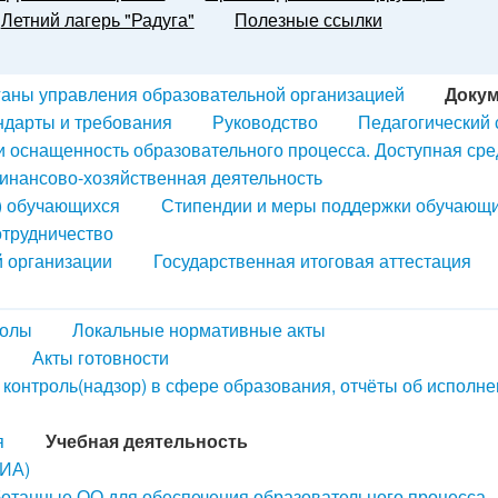
Летний лагерь "Радуга"
Полезные ссылки
ганы управления образовательной организацией
Доку
ндарты и требования
Руководство
Педагогический 
и оснащенность образовательного процесса. Доступная сре
инансово-хозяйственная деятельность
) обучающихся
Стипендии и меры поддержки обучающ
трудничество
й организации
Государственная итоговая аттестация
колы
Локальные нормативные акты
Акты готовности
контроль(надзор) в сфере образования, отчёты об исполн
я
Учебная деятельность
ГИА)
ботанные ОО для обеспечения образовательного процесса