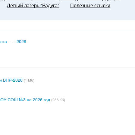
Летний лагерь "Радуга"
Полезные ссылки
бота
→
2026
ии ВПР-2026
(1 Мб)
БОУ СОШ №3 на 2026 год
(266 Кб)