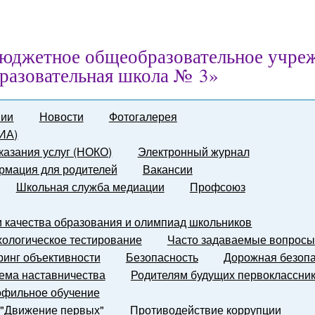
юджетное общеобразовательное учре
разовательная школа № 3»
нии
Новости
Фотогалерея
ГИА)
казания услуг (НОКО)
Электронный журнал
мация для родителей
Вакансии
Школьная служба медиации
Профсоюз
и качества образования и олимпиад школьников
ологическое тестирование
Часто задаваемые вопросы
инг объективности
Безопасность
Дорожная безопа
ема наставничества
Родителям будущих первоклассни
фильное обучение
 "Движение первых"
Противодействие коррупции