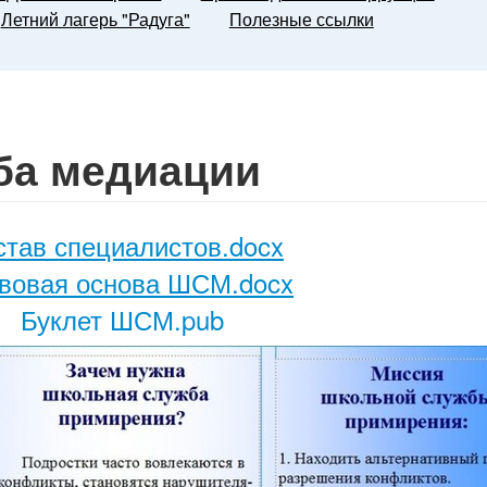
Летний лагерь "Радуга"
Полезные ссылки
ба медиации
став специалистов.docx
вовая основа ШСМ.docx
Буклет ШСМ.pub