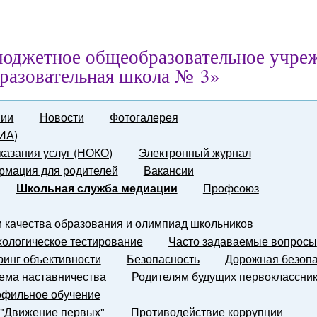
юджетное общеобразовательное учре
разовательная школа № 3»
нии
Новости
Фотогалерея
ГИА)
казания услуг (НОКО)
Электронный журнал
мация для родителей
Вакансии
Школьная служба медиации
Профсоюз
и качества образования и олимпиад школьников
ологическое тестирование
Часто задаваемые вопросы
инг объективности
Безопасность
Дорожная безопа
ема наставничества
Родителям будущих первоклассни
фильное обучение
 "Движение первых"
Противодействие коррупции