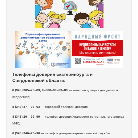
Телефоны доверия Екатеринбурга и
Свердловской области:
8 (343) 385–73
–
83, 8
–
800
–
30
–
83
–
83
— телефон доверия для детей и
подростков;
8 (343) 371
–
03
–
03
— городской телефон доверия;
8 (343) 261
–
99
–
99
— телефон доверия Уральского регионального центра
МЧС;
8 (343) 346
–
75
–
90
— телефон доверия наркологической службы;