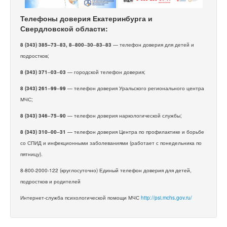
Телефоны доверия Екатеринбурга и
Свердловской области:
8 (343) 385–73
–
83, 8
–
800
–
30
–
83
–
83
— телефон доверия для детей и
подростков;
8 (343) 371
–
03
–
03
— городской телефон доверия;
8 (343) 261
–
99
–
99
— телефон доверия Уральского регионального центра
МЧС;
8 (343) 346
–
75
–
90
— телефон доверия наркологической службы;
8 (343) 310
–
00
–
31
— телефон доверия Центра по профилактике и борьбе
со СПИД и инфекционными заболеваниями (работает с понедельника по
пятницу).
8-800-2000-122 (круглосуточно) Единый телефон доверия для детей,
подростков и родителей
Интернет-служба психологической помощи МЧС
http://psi.mchs.gov.ru/