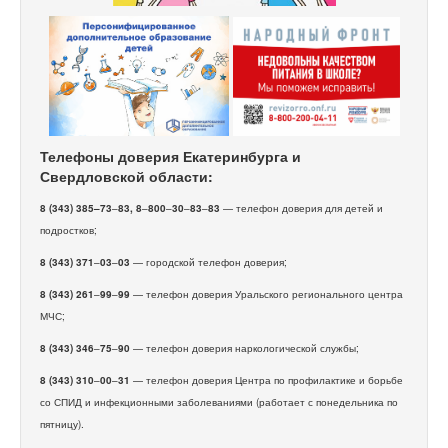
Телефоны доверия Екатеринбурга и
Свердловской области:
8 (343) 385–73
–
83, 8
–
800
–
30
–
83
–
83
— телефон доверия для детей и
подростков;
8 (343) 371
–
03
–
03
— городской телефон доверия;
8 (343) 261
–
99
–
99
— телефон доверия Уральского регионального центра
МЧС;
8 (343) 346
–
75
–
90
— телефон доверия наркологической службы;
8 (343) 310
–
00
–
31
— телефон доверия Центра по профилактике и борьбе
со СПИД и инфекционными заболеваниями (работает с понедельника по
пятницу).