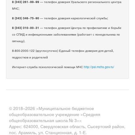
8 (343) 261
–
99
–
99
— телефон доверия Уральского регионального центра
МЧС;
8 (343) 346
–
75
–
90
— телефон доверия наркологической службы;
8 (343) 310
–
00
–
31
— телефон доверия Центра по профилактике и борьбе
со СПИД и инфекционными заболеваниями (работает с понедельника по
пятницу).
8-800-2000-122 (круглосуточно) Единый телефон доверия для детей,
подростков и родителей
Интернет-служба психологической помощи МЧС
http://psi.mchs.gov.ru/
© 2018–2026 «Муниципальное бюджетное
общеобразовательное учреждение «Средняя
общеобразовательная школа № 3»»
Адрес: 624000, Свердловская область, Сысертский район,
пос. Арамиль, ул. Станционная, д. 1-Е.