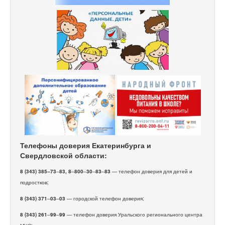
Телефоны доверия Екатеринбурга и
Свердловской области:
8 (343) 385–73
–
83, 8
–
800
–
30
–
83
–
83
— телефон доверия для детей и
подростков;
8 (343) 371
–
03
–
03
— городской телефон доверия;
8 (343) 261
–
99
–
99
— телефон доверия Уральского регионального центра