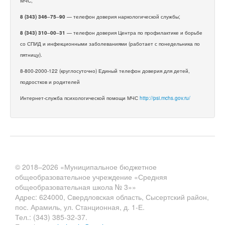
МЧС;
8 (343) 346
–
75
–
90
— телефон доверия наркологической службы;
8 (343) 310
–
00
–
31
— телефон доверия Центра по профилактике и борьбе
со СПИД и инфекционными заболеваниями (работает с понедельника по
пятницу).
8-800-2000-122 (круглосуточно) Единый телефон доверия для детей,
подростков и родителей
Интернет-служба психологической помощи МЧС
http://psi.mchs.gov.ru/
© 2018–2026 «Муниципальное бюджетное
общеобразовательное учреждение «Средняя
общеобразовательная школа № 3»»
Адрес: 624000, Свердловская область, Сысертский район,
пос. Арамиль, ул. Станционная, д. 1-Е.
Тел.: (343) 385-32-37.