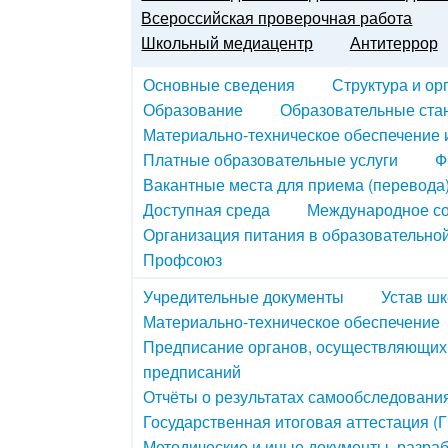
Всероссийская проверочная работа
Школьный медиацентр
Антитеррор
Основные сведения
Структура и ор
Образование
Образовательные ста
Материально-техническое обеспечение 
Платные образовательные услуги
Ф
Вакантные места для приема (перевода
Доступная среда
Международное со
Организация питания в образовательно
Профсоюз
Учредительные документы
Устав ш
Материально-техническое обеспечение
Предписание органов, осуществляющих 
предписаний
Отчёты о результатах самообследовани
Государственная итоговая аттестация (
Методические и иные документы, разра