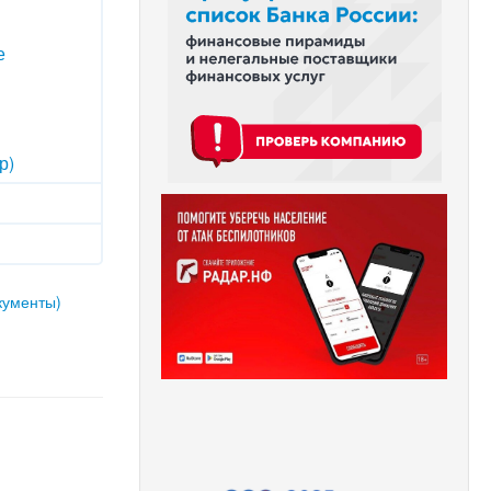
е
р)
кументы)