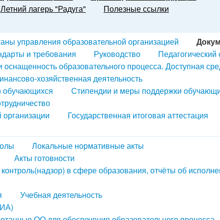
Летний лагерь "Радуга"
Полезные ссылки
ганы управления образовательной организацией
Доку
ндарты и требования
Руководство
Педагогический 
и оснащенность образовательного процесса. Доступная сре
инансово-хозяйственная деятельность
) обучающихся
Стипендии и меры поддержки обучающ
трудничество
й организации
Государственная итоговая аттестация
колы
Локальные нормативные акты
Акты готовности
контроль(надзор) в сфере образования, отчёты об исполн
я
Учебная деятельность
ГИА)
ботанные ОО для обеспечения образовательного процесса