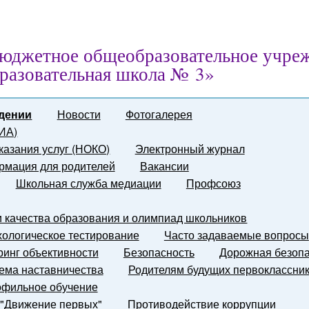
юджетное общеобразовательное учре
разовательная школа № 3»
дении
Новости
Фотогалерея
ГИА)
казания услуг (НОКО)
Электронный журнал
мация для родителей
Вакансии
Школьная служба медиации
Профсоюз
и качества образования и олимпиад школьников
ологическое тестирование
Часто задаваемые вопросы
инг объективности
Безопасность
Дорожная безопа
ема наставничества
Родителям будущих первоклассни
фильное обучение
 "Движение первых"
Противодействие коррупции