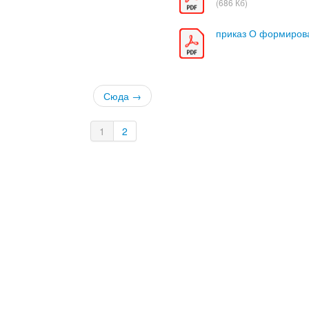
(686 Кб)
приказ О формиров
Сюда →
1
2