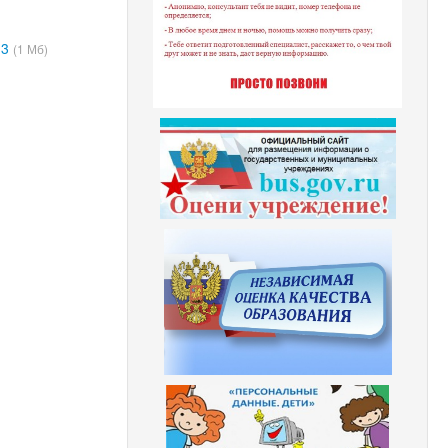
 3
(1 Мб)