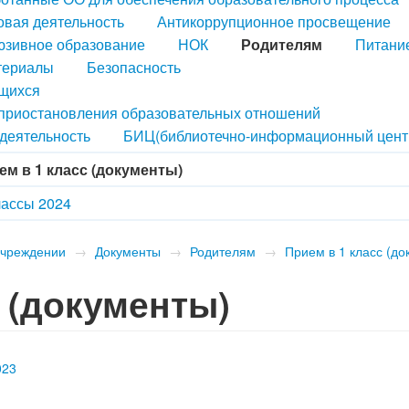
вая деятельность
Антикоррупционное просвещение
юзивное образование
НОК
Родителям
Питани
териалы
Безопасность
ющихся
 приостановления образовательных отношений
деятельность
БИЦ(библиотечно-информационный цент
ем в 1 класс (документы)
лассы 2024
учреждении
→
Документы
→
Родителям
→
Прием в 1 класс (до
 (документы)
023