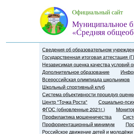
Официальный сайт
Муниципальное б
«Средняя общеоб
Сведения об образовательном учрежде
Государственная итоговая аттестация (
Независимая оценка качества условий о
Дополнительное образование
Инфор
Всероссийская олимпиада школьников
Школьный спортивный клуб
Система объективности процедур оценк
Центр "Точка Роста"
Социально-псих
ФГОС (обновленные 2021г.)
Монитор
Профилактика мошенничества
Сист
Профориентационный минимум
Про
Российское движение детей и молодёжи