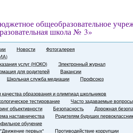
юджетное общеобразовательное учре
разовательная школа № 3»
нии
Новости
Фотогалерея
ГИА)
казания услуг (НОКО)
Электронный журнал
мация для родителей
Вакансии
Школьная служба медиации
Профсоюз
и качества образования и олимпиад школьников
ологическое тестирование
Часто задаваемые вопросы
инг объективности
Безопасность
Дорожная безопа
ема наставничества
Родителям будущих первоклассни
фильное обучение
 "Движение первых"
Противодействие коррупции