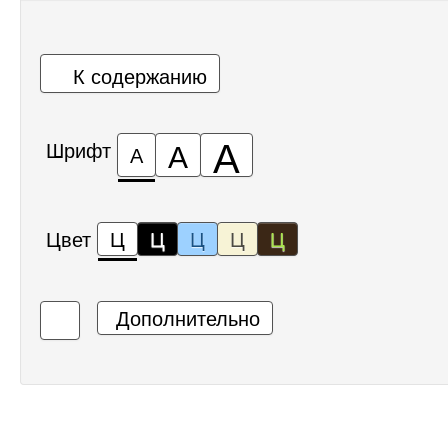
К содержанию
А
А
Шрифт
А
Цвет
Ц
Ц
Ц
Ц
Ц
Дополнительно